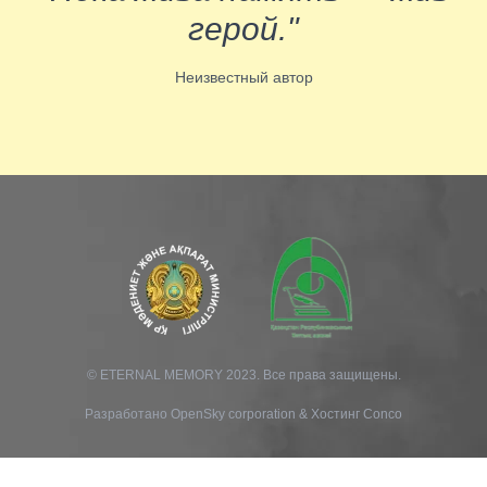
герой."
Неизвестный автор
© ETERNAL MEMORY 2023. Все права защищены.
Разработано
OpenSky corporation
&
Хостинг Conco