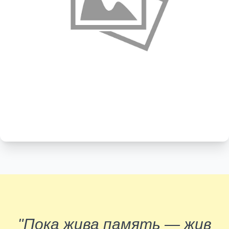
"Пока жива память — жив