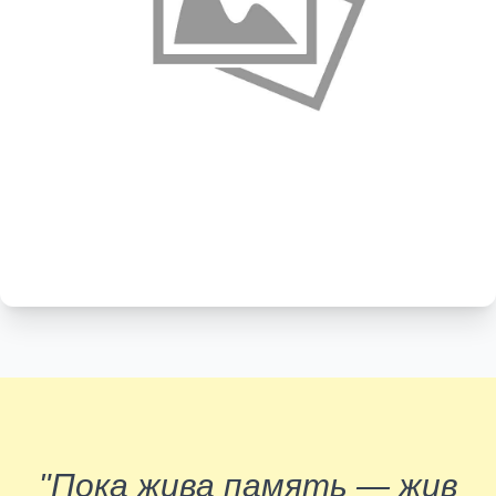
"Пока жива память — жив