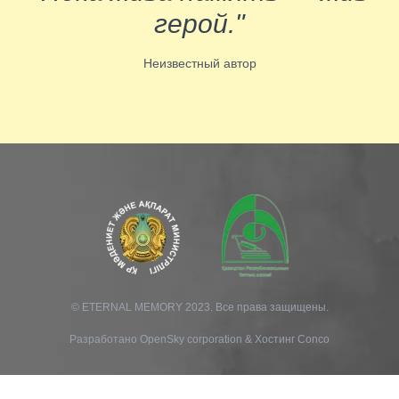
герой."
Неизвестный автор
© ETERNAL MEMORY 2023. Все права защищены.
Разработано
OpenSky corporation
&
Хостинг Conco