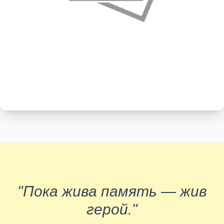
"Пока жива память — жив
герой."