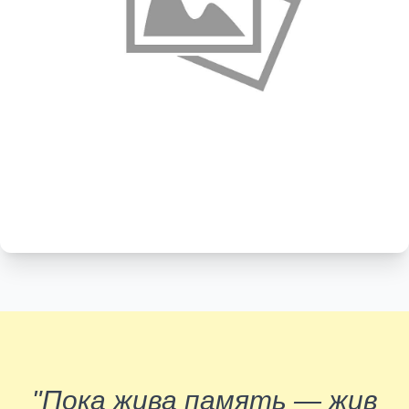
"Пока жива память — жив