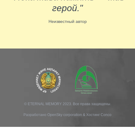
герой."
Неизвестный автор
© ETERNAL MEMORY 2023. Все права защищены.
Разработано
OpenSky corporation
&
Хостинг Conco