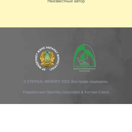
Неизвестный автор
© ETERNAL MEMORY 2023. Все права защищены.
Разработано
OpenSky corporation
&
Хостинг Conco