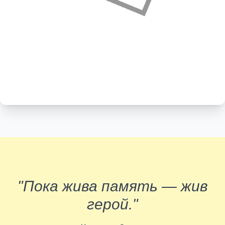
"Пока жива память — жив
герой."