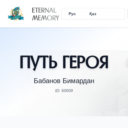
ETERNAL
Рус
Қаз
Eng
MEMORY
Путь Героя
Бабанов Бимардан
ID: 50009