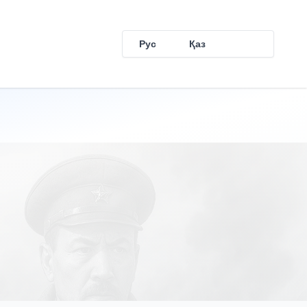
Рус
Қаз
Eng